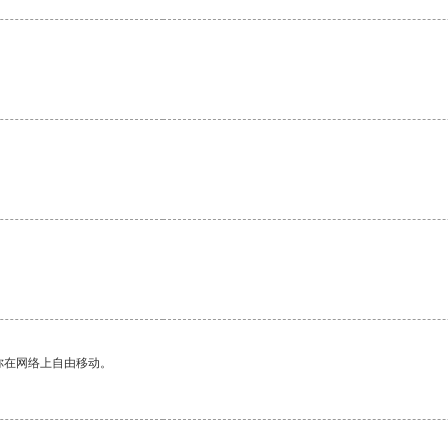
你在网络上自由移动。