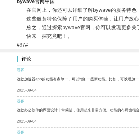
bywave官网中国
在官网上，你还可以详细了解bywave的服务特色
这些服务特色保障了用户的购买体验，让用户放心选择
总之，通过探索bywave官网，你可以发现更多关于
快来一探究竟吧！。
#37#
评论
游客
这款加速器app的功能有点单一，可以增加一些新功能。比如，可以增加
2025-09-04
游客
这款办公软件的界面设计非常简洁，使用起来非常方便。功能的布局也很
2025-09-04
游客