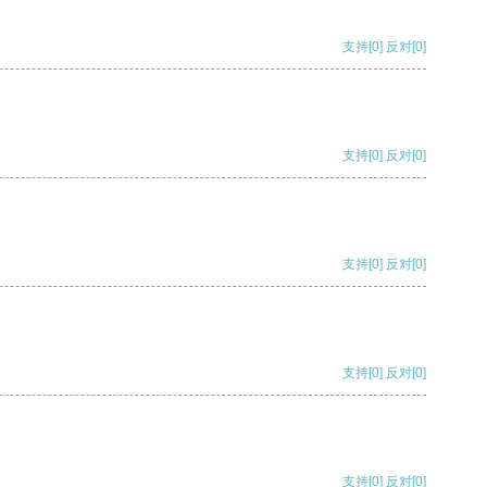
支持
[0]
反对
[0]
支持
[0]
反对
[0]
支持
[0]
反对
[0]
支持
[0]
反对
[0]
支持
[0]
反对
[0]