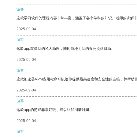
游客
这款学习软件的课程内容非常丰富，涵盖了各个学科的知识。老师的讲解
2025-09-04
游客
这款app就像我的私人助理，随时随地为我的办公提供帮助。
2025-09-04
游客
这款加速器VPM应用程序可以给你提供最高速度和安全性的连接，并帮助
2025-09-04
游客
这款app的游戏非常好玩，可以让我消磨时间。
2025-09-04
游客