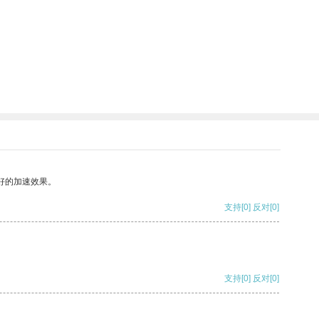
好的加速效果。
支持
[0]
反对
[0]
支持
[0]
反对
[0]