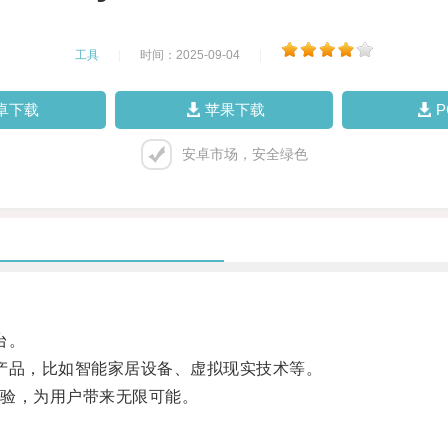
工具
|
时间：2025-09-04
|
卓下载
苹果下载
安卓市场，安全绿色
台。
产品，比如智能家居设备、虚拟现实技术等。
验，为用户带来无限可能。