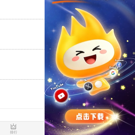
支持
[0]
反对
[0]
支持
[0]
反对
[0]
支持
[0]
反对
[0]
0.016942s
排行
推荐