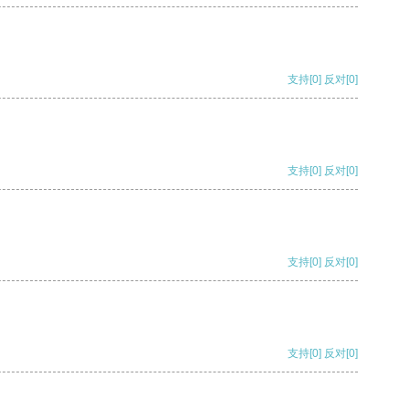
支持
[0]
反对
[0]
支持
[0]
反对
[0]
支持
[0]
反对
[0]
支持
[0]
反对
[0]