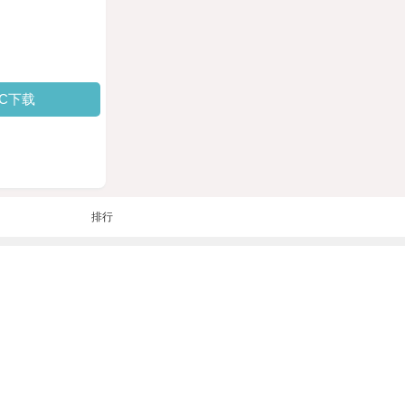
PC下载
排行