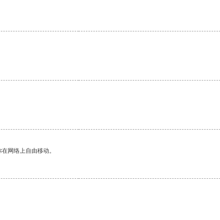
。
。
你在网络上自由移动。