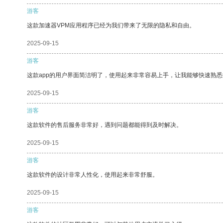
游客
这款加速器VPM应用程序已经为我们带来了无限的隐私和自由。
2025-09-15
游客
这款app的用户界面简洁明了，使用起来非常容易上手，让我能够快速熟悉
2025-09-15
游客
这款软件的售后服务非常好，遇到问题都能得到及时解决。
2025-09-15
游客
这款软件的设计非常人性化，使用起来非常舒服。
2025-09-15
游客