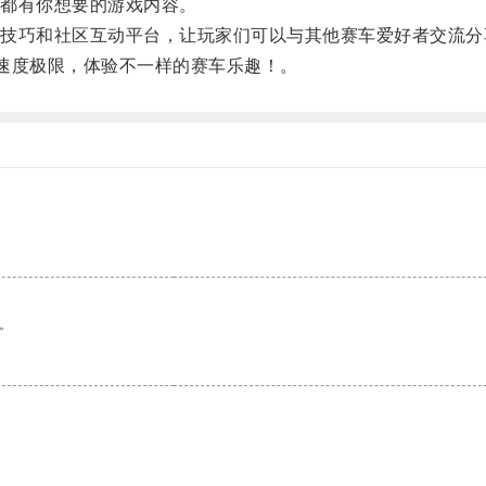
都有你想要的游戏内容。
巧和社区互动平台，让玩家们可以与其他赛车爱好者交流分
速度极限，体验不一样的赛车乐趣！。
。
。