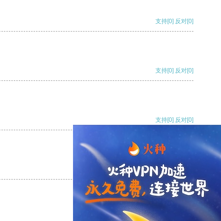
支持
[0]
反对
[0]
支持
[0]
反对
[0]
支持
[0]
反对
[0]
支持
[0]
反对
[0]
支持
[0]
反对
[0]