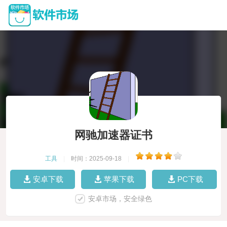
网驰加速器证书
工具
|
时间：2025-09-18
|
安卓下载
苹果下载
PC下载
安卓市场，安全绿色