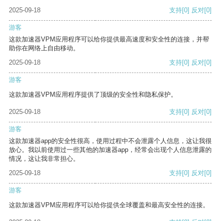
2025-09-18
支持
[0]
反对
[0]
游客
这款加速器VPM应用程序可以给你提供最高速度和安全性的连接，并帮
助你在网络上自由移动。
2025-09-18
支持
[0]
反对
[0]
游客
这款加速器VPM应用程序提供了顶级的安全性和隐私保护。
2025-09-18
支持
[0]
反对
[0]
游客
这款加速器app的安全性很高，使用过程中不会泄露个人信息，这让我很
放心。我以前使用过一些其他的加速器app，经常会出现个人信息泄露的
情况，这让我非常担心。
2025-09-18
支持
[0]
反对
[0]
游客
这款加速器VPM应用程序可以给你提供全球覆盖和最高安全性的连接。