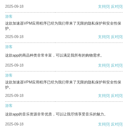
2025-09-18
支持
[0]
反对
[0]
游客
这款加速器VPM应用程序已经为我们带来了无限的隐私保护和安全性保
护。
2025-09-18
支持
[0]
反对
[0]
游客
这款app的商品种类非常丰富，可以满足我所有的购物需求。
2025-09-18
支持
[0]
反对
[0]
游客
这款加速器VPM应用程序已经为我们带来了无限的隐私保护和安全性保
护。
2025-09-18
支持
[0]
反对
[0]
游客
这款app的音乐资源非常优质，可以让我尽情享受音乐的魅力。
2025-09-18
支持
[0]
反对
[0]