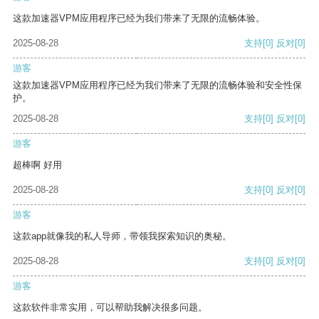
这款加速器VPM应用程序已经为我们带来了无限的流畅体验。
2025-08-28
支持
[0]
反对
[0]
游客
这款加速器VPM应用程序已经为我们带来了无限的流畅体验和安全性保
护。
2025-08-28
支持
[0]
反对
[0]
游客
超棒啊 好用
2025-08-28
支持
[0]
反对
[0]
游客
这款app就像我的私人导师，带领我探索知识的奥秘。
2025-08-28
支持
[0]
反对
[0]
游客
这款软件非常实用，可以帮助我解决很多问题。