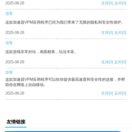
2025-08-28
支持
[0]
反对
[0]
游客
这款加速器VPM应用程序已经为我们带来了无限的隐私和安全性保护。
2025-08-28
支持
[0]
反对
[0]
游客
这款游戏非常好玩，画面精美，玩法丰富。
2025-08-28
支持
[0]
反对
[0]
游客
这款加速器VPM应用程序可以给你提供最高速度和安全性的连接，并帮
助你在网络上自由移动。
2025-08-28
支持
[0]
反对
[0]
友情链接