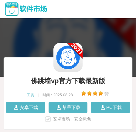
佛跳墙vp官方下载最新版
工具
|
时间：2025-08-28
|
安卓下载
苹果下载
PC下载
安卓市场，安全绿色