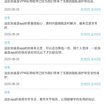
这款加速器VPM应用程序已经为我们带来了无限的隐私保护和自由。
2025-08-28
支持
[0]
反对
[0]
游客
这款加速器app的客服很贴心，遇到问题都能及时解决，服务态度非常
好。
2025-08-28
支持
[0]
反对
[0]
游客
这款加速器app的价格有点贵，可以适当降低一些。我个人觉得，一款加
速器app的价格应该在50元以下才比较合理。
2025-08-28
支持
[0]
反对
[0]
游客
这款加速器VPM应用程序已经为我们带来了无限的隐私保护和安全性保
护。
2025-08-28
支持
[0]
反对
[0]
游客
这款app的老师非常专业，教学水平很高，让我能够学到实用的知识。