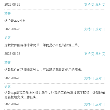
2025-08-28
支持
[0]
反对
[0]
游客
这个是app神器
2025-08-28
支持
[0]
反对
[0]
游客
这款软件的操作非常简单，即使是小白也能快速上手。
2025-08-28
支持
[0]
反对
[0]
游客
这款软件的功能非常强大，可以满足我日常使用的需求。
2025-08-28
支持
[0]
反对
[0]
游客
这款app是我工作上的得力助手，让我的工作效率提高了50%，让我能够
更轻松地完成工作任务。
2025-08-28
支持
[0]
反对
[0]