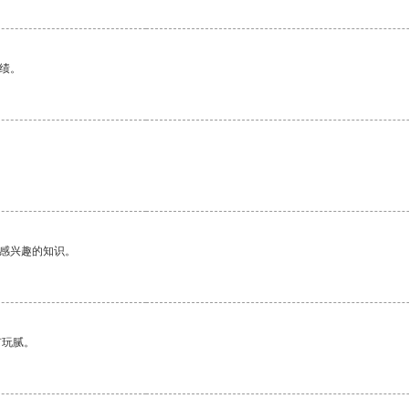
绩。
己感兴趣的知识。
有玩腻。