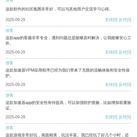
这款软件的社区氛围非常好，可以与其他用户交流学习心得。
2025-09-29
支持
[0]
反对
[0]
游客
这款app的客服非常专业，遇到问题总是能够及时解决，让我能够安心工
作。
2025-09-29
支持
[0]
反对
[0]
游客
这款加速器VPM应用程序已经为我们带来了无限的流畅体验和安全性保
护。
2025-09-29
支持
[0]
反对
[0]
游客
这款加速器app的安全性有待提高，可以加强防护措施，比如增加双重验
证。
2025-09-29
支持
[0]
反对
[0]
游客
这款游戏非常好玩，画面精美，玩法丰富。我已经玩了好几个小时，还