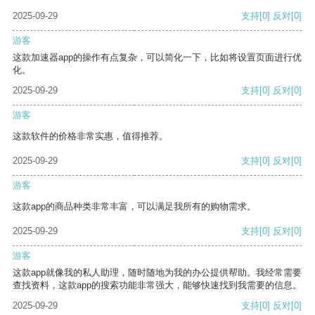
2025-09-29
支持
[0]
反对
[0]
游客
这款加速器app的操作有点复杂，可以简化一下，比如将设置页面进行优
化。
2025-09-29
支持
[0]
反对
[0]
游客
这款软件的价格非常实惠，值得推荐。
2025-09-29
支持
[0]
反对
[0]
游客
这款app的商品种类非常丰富，可以满足我所有的购物需求。
2025-09-29
支持
[0]
反对
[0]
游客
这款app就像我的私人助理，随时随地为我的办公提供帮助。我经常需要
查找资料，这款app的搜索功能非常强大，能够快速找到我需要的信息。
2025-09-29
支持
[0]
反对
[0]