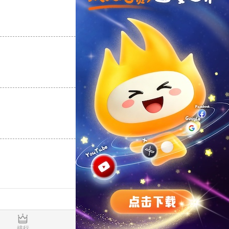
支持
[0]
反对
[0]
支持
[0]
反对
[0]
支持
[0]
反对
[0]
0.018370s
排行
推荐